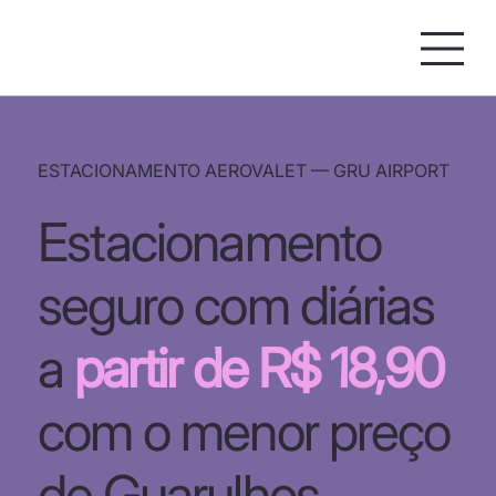
ESTACIONAMENTO AEROVALET — GRU AIRPORT
Estacionamento
seguro com diárias
a
partir de R$ 18,90
com o menor preço
de Guarulhos